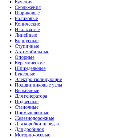
Качения
Скольжения
Шариковые
Роликовые
Конические
Игольчатые
Линейные
Корпусные
Ступичные
Автомобильные
Опорные
Керамические
Шпиндельные
Буксовые
Электроизолирующие
Подшипниковые узлы
Выжимные
Для генератора
Подвесные
Станочные
Промышленные
Железнодорожные
Для коробки передач
Для дробилок
Моторно-осевые