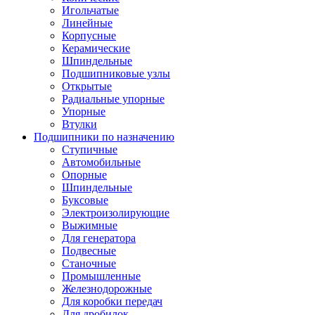
Игольчатые
Линейные
Корпусные
Керамические
Шпиндельные
Подшипниковые узлы
Открытые
Радиальные упорные
Упорные
Втулки
Подшипники по назначению
Ступичные
Автомобильные
Опорные
Шпиндельные
Буксовые
Электроизолирующие
Выжимные
Для генератора
Подвесные
Станочные
Промышленные
Железнодорожные
Для коробки передач
Для дробилок