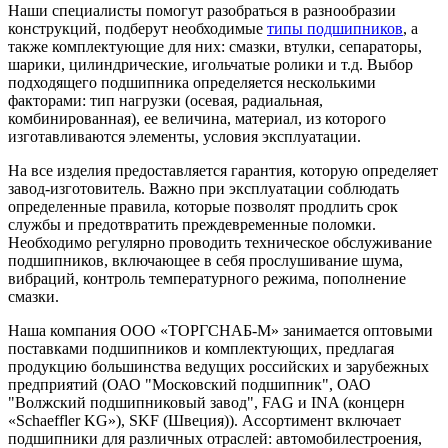
Наши специалисты помогут разобраться в разнообразии
конструкций, подберут необходимые
типы подшипников
, а
также комплектующие для них: смазки, втулки, сепараторы,
шарики, цилиндрические, игольчатые ролики и т.д. Выбор
подходящего подшипника определяется несколькими
факторами: тип нагрузки (осевая, радиальная,
комбинированная), ее величина, материал, из которого
изготавливаются элементы, условия эксплуатации.
На все изделия предоставляется гарантия, которую определяет
завод-изготовитель. Важно при эксплуатации соблюдать
определенные правила, которые позволят продлить срок
службы и предотвратить преждевременные поломки.
Необходимо регулярно проводить техническое обслуживание
подшипников, включающее в себя прослушивание шума,
вибраций, контроль температурного режима, пополнение
смазки.
Наша компания ООО «ТОРГСНАБ-М» занимается оптовыми
поставками подшипников и комплектующих, предлагая
продукцию большинства ведущих российских и зарубежных
предприятий (ОАО "Московский подшипник", ОАО
"Волжский подшипниковый завод", FAG и INA (концерн
«Schaeffler KG»), SKF (Швеция)). Ассортимент включает
подшипники для различных отраслей: автомобилестроения,