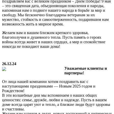
поздравляем вас с великим праздником – Днем Победы! 9 мая
– это священная дата, объединяющая поколения и народы,
напоминая нам о подвиге нашего народа в борьбе за мир и
свободу. Мы бесконечно благодарны ветеранам за их
мужество, стойкость и самоотверженность, подарившим нам
возможность жить в мирное время.
Желаем вам и вашим близким крепкого здоровья,
благополучия и душевного тепла. Пусть память о героях
войны всегда живет в наших сердцах, а мир и спокойствие
никогда не покидают ваши дома!
26.12.24
Уважаемые клиенты и
партнеры!
От лица нашей компании хотим поздравить вас с
наступающими праздниками — Новым 2025 годом и
Рождеством!
В эти волшебные дни мы вспоминаем о наших общих
ценностях: семье, дружбе, любви и надежде. Пусть в вашем
доме всегда царят уют и тепло, а близкие люди будут здоровы
и счастливы.
Желаем вам успехов в делах, новых достижений и интересных