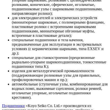
упорные шариковые, роликовые с цилиндрическими
роликами, конические, сферические, игольчатые,
подшипниковые узлы с шариковыми подшипниками,
направляющие ролики);
для электродвигателей и электрических устройств
(миниатюрные шариковые, с полимерными фланцами,
пластиковые ролики с встроенными шариковыми
подшипниками, миниатюрные обгонные муфты,
встроенные в пластиковые детали);
специальные подшипники и тела качения,
предназначенные для эксплуатации в экстремальных
условиях (с керамическими шариками, типа EXSEV и
др.);
специальные для станкостроения (прецизионные
радиально-упорыне шарикоподшипники, тонкостенные
подшипники типа K);
изделия для металлургической промышленности
(поддерживающие роликовые узлы для правильных,
профилировочных машин и пр.);
автомобильные (ступичные узлы, комбинированные для
водных помп, выжимные сцепления, ролики ремней,
игольчатые упорные, игольчатые подшипники
крестовин).
Подшипники
«Koyo Seiko Co. Ltd.» производится из