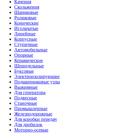
Качения
Скольжения
Шариковые
Роликовые
Конические
Игольчатые
Линейные
Корпусные
Ступичные
Автомобильные
Опорные
Керамические
Шпиндельные
Буксовые
Электроизолирующие
Подшипниковые узлы
Выжимные
Для генератора
Подвесные
Станочные
Промышленные
Железнодорожные
Для коробки передач
Для дробилок
Моторно-осевые