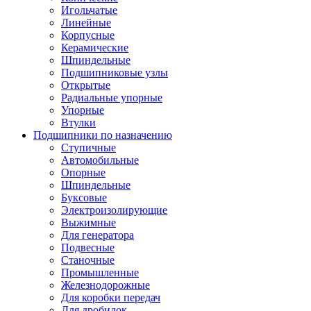
Игольчатые
Линейные
Корпусные
Керамические
Шпиндельные
Подшипниковые узлы
Открытые
Радиальные упорные
Упорные
Втулки
Подшипники по назначению
Ступичные
Автомобильные
Опорные
Шпиндельные
Буксовые
Электроизолирующие
Выжимные
Для генератора
Подвесные
Станочные
Промышленные
Железнодорожные
Для коробки передач
Для дробилок